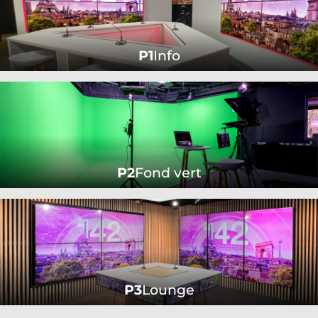
P1
Info
P2
Fond vert
P3
Lounge