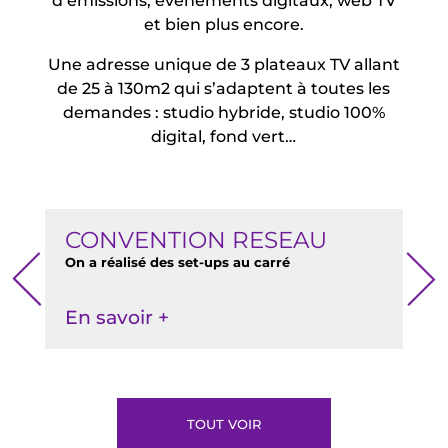
d’émissions, événements digitaux, web TV
et bien plus encore.
Une adresse unique de 3 plateaux TV allant
de 25 à 130m2 qui s’adaptent à toutes les
demandes : studio hybride, studio 100%
digital, fond vert…
CONVENTION RESEAU
D
anté
On a réalisé des set-ups au carré
On 
gra
En savoir +
En
TOUT VOIR