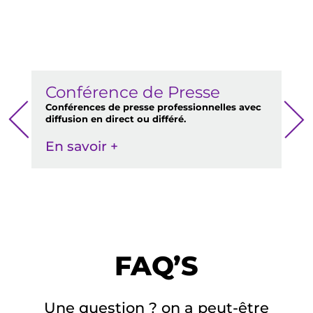
ur
Conférence de Presse
D
Conférences de presse professionnelles avec
Tra
diffusion en direct ou différé.
pou
s
En savoir +
En
FAQ’S
Une question ? on a peut-être