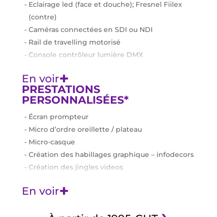
Eclairage led (face et douche); Fresnel Fiilex
(contre)
Caméras connectées en SDI ou NDI
Rail de travelling motorisé
Console contrôleur lumière DMX
Console son analogique Yamaha MG16XU
+
En voir
Equipement micros : micro-cravate ; HF main
PRESTATIONS
Moniteur de retour 75’’ dans chaque angle du
PERSONNALISÉES*
plateau pour retour slides, vidéos, duplex
Écran prompteur
Régie Vmix pro et carte d’acquisition
Micro d’ordre oreillette / plateau
Blackmagic
Micro-casque
Connexion internet fibre pour livestream et
Création des habillages graphique – infodecors
duplex (RJ45)
Création des jingles videos
Intégration des solutions de visioconférence et
Création ambiance sonore
de tous les types de plateformes de gestion
+
En voir
Diffusion sécurisée de votre émission via une
d’événements
page de login
›
Loge de 40m2 avec écran de retour plateau TV.