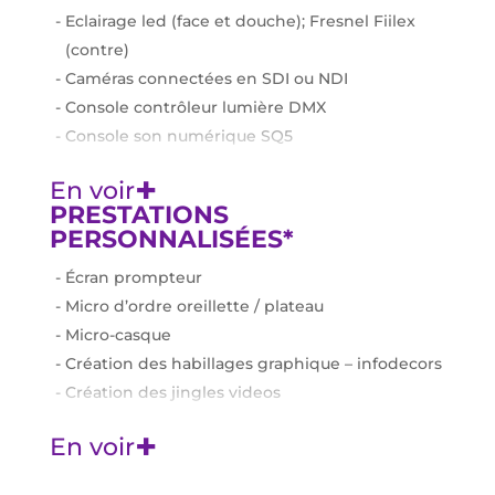
Eclairage led (face et douche); Fresnel Fiilex
(contre)
Caméras connectées en SDI ou NDI
Console contrôleur lumière DMX
Console son numérique SQ5
Equipement micros : col-de-cygne ou micro-
+
En voir
cravate
PRESTATIONS
Moniteur de retour 50’’ dans chaque angle du
PERSONNALISÉES*
plateau pour retour slides, vidéos, duplex
Écran prompteur
Régie Vmix pro et carte d’acquisition
Micro d’ordre oreillette / plateau
Blackmagic
Micro-casque
Connexion internet fibre pour livestream et
Création des habillages graphique – infodecors
duplex (RJ45)
Création des jingles videos
Intégration des solutions de visioconférence et
Création ambiance sonore
de tous les types de plateformes de gestion
+
En voir
Diffusion sécurisée de votre émission via une
d’événements
page de login
Loge de 40m2 avec écran de retour plateau TV.