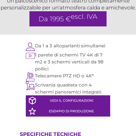
Un palcoscenico formato teatro completamente
personalizzabile per un'atmosfera calda e amichevole.
escl. IVA
Da 1995 €
Da 1 a 3 altoparlanti simultanei
1 parete di schermi TV 4K di 7
m2 e 3 schermi verticali da 98
pollici
Telecamere PTZ HD o 4K*
Scrivania quadrata con 4
schermi panoramici integrati
VEDI IL CONFIGURAZIONI
ESEMPIO DI PRODUZIONE
SPECIFICHE TECNICHE