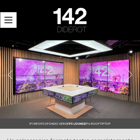
Previous
Next
P1 INFO
P2 SFONDO VERDE
P3 LOUNGE
P4 ROOFTIPTOP